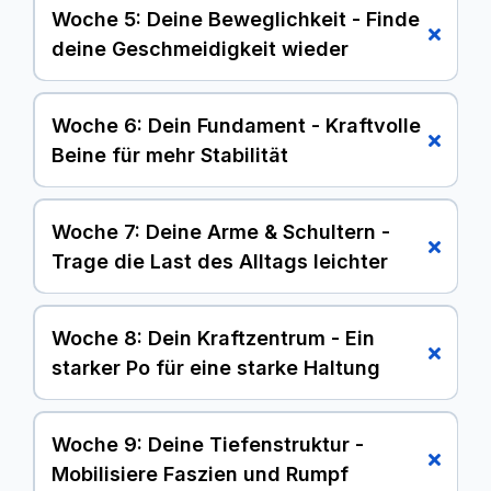
Kreislauf in Schwung. Du steigerst deine Ausdauer,
Woche 5: Deine Beweglichkeit - Finde
fühlst dich fitter und stärkst dein Immunsystem von
deine Geschmeidigkeit wieder
innen heraus.
Woche 6: Dein Fundament - Kraftvolle
Beine für mehr Stabilität
Deine Beine sind die Basis für alles. Wir kräftigen
dein Fundament, was nicht nur für eine tolle Figur
Woche 7: Deine Arme & Schultern -
sorgt, sondern auch deine Gelenke schützt und dir
Trage die Last des Alltags leichter
Stabilität für einen sicheren Stand im Leben gibt.
Wir stärken gezielt deine Arm- und
Schultermuskulatur. Du baust Kraft auf, um die
Woche 8: Dein Kraftzentrum - Ein
täglichen Lasten besser zu bewältigen und
starker Po für eine starke Haltung
Verspannungen im Nacken- und Schulterbereich
aktiv vorzubeugen.
Wir aktivieren den größten Muskel deines Körpers.
Eine starke Gesäßmuskulatur ist entscheidend für
Woche 9: Deine Tiefenstruktur -
eine gesunde Hüfte, einen stabilen unteren Rücken
Mobilisiere Faszien und Rumpf
und eine kraftvolle Haltung.