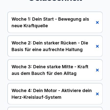
Woche 1: Dein Start - Bewegung als
neue Kraftquelle
Du legst den Grundstein, verstehst, warum
Bewegung der Schlüssel zu mehr Energie ist, und
Woche 2: Dein starker Rücken - Die
findest deine erste Routine, die sich gut anfühlt und
Basis für eine aufrechte Haltung
in deinen Alltag passt.
Wir widmen uns dem Volksleiden Nr. 1. Du lernst,
wie du deinen Rücken gezielt stärkst, um
Woche 3: Deine starke Mitte - Kraft
Verspannungen vorzubeugen und eine gesunde,
aus dem Bauch für den Alltag
selbstbewusste Haltung zu entwickeln.
Wir kräftigen gezielt deine Körpermitte. Ein starker
Rumpf gibt dir nicht nur eine bessere Haltung,
Woche 4: Dein Motor - Aktiviere dein
sondern auch die Stabilität, die du im Alltag
Herz-Kreislauf-System
brauchst – vom Tragen der Einkäufe bis zum
Heben deiner Kinder.
Mit gezielten Übungen bringen wir deinen